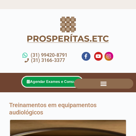
(31) 99420-8791
(31) 3166-3377
Agendar Exames e Consultas
Aparelhos Auditivos
Treinamentos em equipamentos
audiológicos