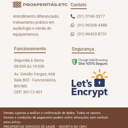
Contato
(31) 3166-3377
Atendimento diferenciado,
treinamento prático em
(31) 99208-4488
audiologia e venda de
(31) 99420-8791
equipamentos.
Funcionamento
Segurança
Segunda à Sexta:
08:00h às 19:00h
Av. Getúlio Vargas, 668
Sala 802 - Funcionários,
BH/MG
CEP: 30112-901
Vendas sujeitas a análise e confirmação de dados. Todos os valores,
formas e condições de pagamento podem sofrer alterações sem nenhum
aviso prévio.
PROSPERÍTAS SERVIÇOS DE SAUDE – INSCRITA NO CNPJ